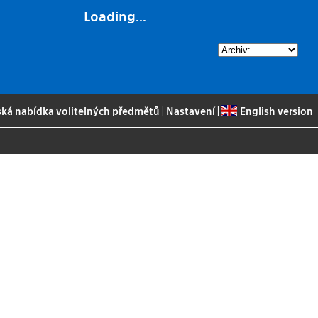
Loading...
ská nabídka volitelných předmětů
|
Nastavení
|
English version