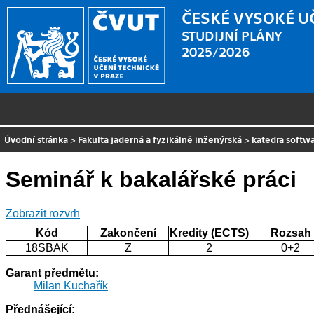
ČESKÉ VYSOKÉ U
STUDIJNÍ PLÁNY
2025/2026
Úvodní stránka
>
Fakulta jaderná a fyzikálně inženýrská
>
katedra softw
Seminář k bakalářské práci
Zobrazit rozvrh
Kód
Zakončení
Kredity (ECTS)
Rozsah
18SBAK
Z
2
0+2
Garant předmětu:
Milan Kuchařík
Přednášející: