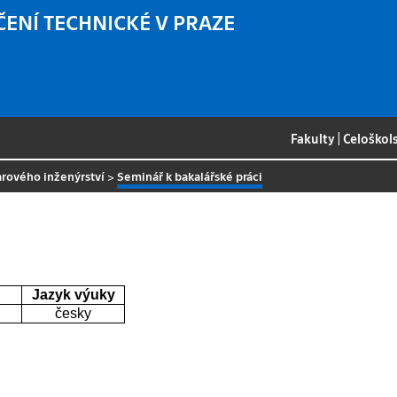
ČENÍ TECHNICKÉ V PRAZE
Fakulty
|
Celoškol
arového inženýrství
>
Seminář k bakalářské práci
Jazyk výuky
česky