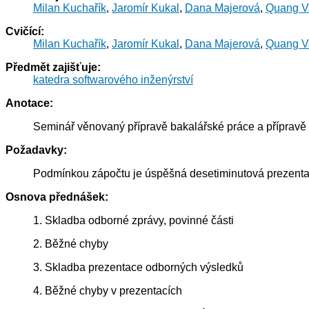
Milan Kuchařík
,
Jaromír Kukal
,
Dana Majerová
,
Quang V
Cvičící:
Milan Kuchařík
,
Jaromír Kukal
,
Dana Majerová
,
Quang V
Předmět zajišťuje:
katedra softwarového inženýrství
Anotace:
Seminář věnovaný přípravě bakalářské práce a přípravě p
Požadavky:
Podmínkou zápočtu je úspěšná desetiminutová prezentac
Osnova přednášek:
1. Skladba odborné zprávy, povinné části
2. Běžné chyby
3. Skladba prezentace odborných výsledků
4. Běžné chyby v prezentacích