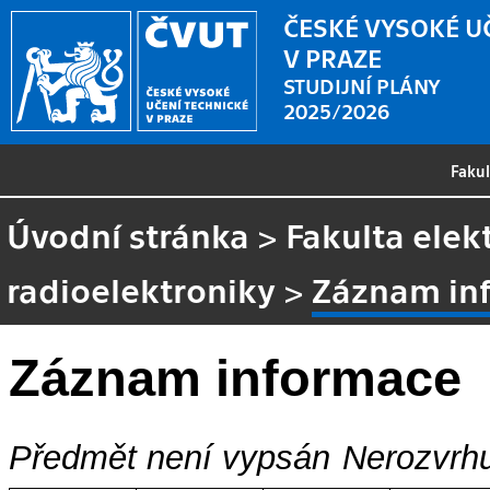
ČESKÉ VYSOKÉ U
V PRAZE
STUDIJNÍ PLÁNY
2025/2026
Faku
Úvodní stránka
>
Fakulta elek
radioelektroniky
>
Záznam in
Záznam informace
Předmět není vypsán
Nerozvrhu