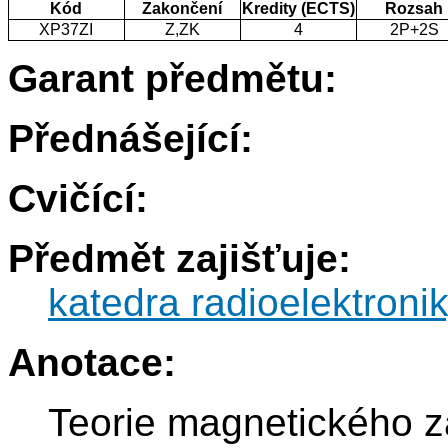
Kód
Zakončení
Kredity (ECTS)
Rozsah
XP37ZI
Z,ZK
4
2P+2S
Garant předmětu:
Přednášející:
Cvičící:
Předmět zajišťuje:
katedra radioelektroni
Anotace:
Teorie magnetického 