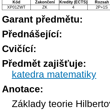
Kód
Zakončení
Kredity (ECTS)
Rozsah
XP01ZWT
ZK
4
2P+1S
Garant předmětu:
Přednášející:
Cvičící:
Předmět zajišťuje:
katedra matematiky
Anotace:
Základy teorie Hilbert