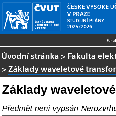
ČESKÉ VYSOKÉ U
V PRAZE
STUDIJNÍ PLÁNY
2025/2026
Faku
Úvodní stránka
>
Fakulta elek
>
Základy waveletové transfo
Základy waveletové
Předmět není vypsán
Nerozvrhu