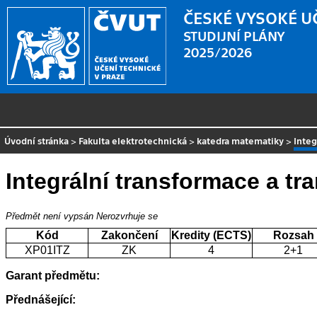
ČESKÉ VYSOKÉ U
STUDIJNÍ PLÁNY
2025/2026
Úvodní stránka
>
Fakulta elektrotechnická
>
katedra matematiky
>
Integ
Integrální transformace a tr
Předmět není vypsán
Nerozvrhuje se
Kód
Zakončení
Kredity (ECTS)
Rozsah
XP01ITZ
ZK
4
2+1
Garant předmětu:
Přednášející: