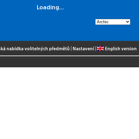
Loading...
ská nabídka volitelných předmětů
|
Nastavení
|
English version