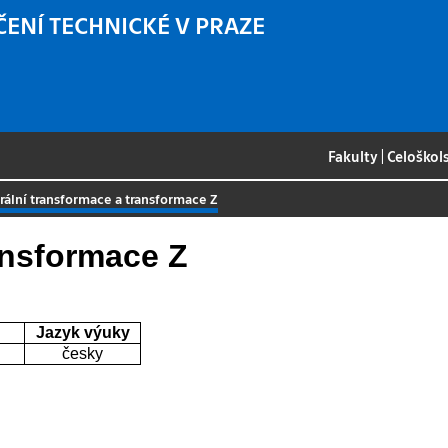
ČENÍ TECHNICKÉ V PRAZE
Fakulty
|
Celoškol
rální transformace a transformace Z
ansformace Z
Jazyk výuky
česky