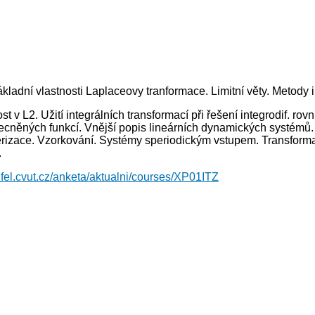
ákladní vlastnosti Laplaceovy tranformace. Limitní věty. Metody in
ost v L2. Užití integrálních transformací při řešení integrodif. 
ecněných funkcí. Vnější popis lineárních dynamických systémů. 
zace. Vzorkování. Systémy speriodickým vstupem. Transformace Z
.
.fel.cvut.cz/anketa/aktualni/courses/XP01ITZ