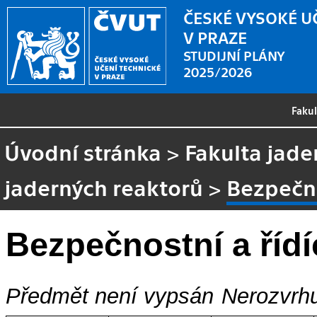
ČESKÉ VYSOKÉ U
V PRAZE
STUDIJNÍ PLÁNY
2025/2026
Faku
Úvodní stránka
>
Fakulta jade
jaderných reaktorů
>
Bezpečno
Bezpečnostní a řídí
Předmět není vypsán
Nerozvrhu