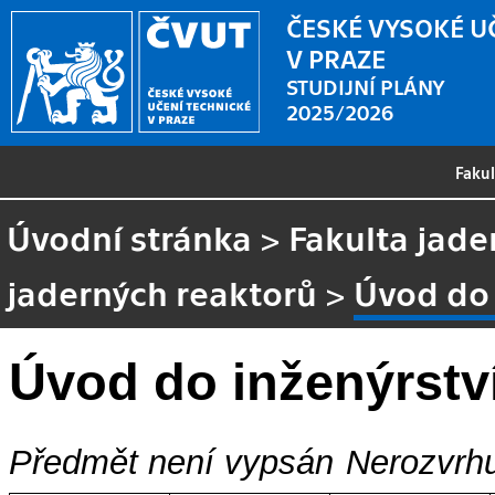
ČESKÉ VYSOKÉ U
V PRAZE
STUDIJNÍ PLÁNY
2025/2026
Faku
Úvodní stránka
>
Fakulta jade
jaderných reaktorů
>
Úvod do 
Úvod do inženýrstv
Předmět není vypsán
Nerozvrhu