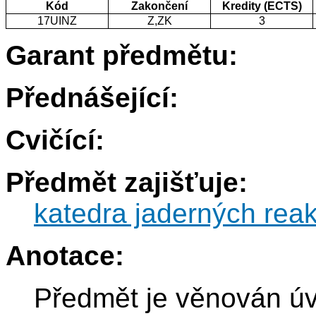
Kód
Zakončení
Kredity (ECTS)
17UINZ
Z,ZK
3
Garant předmětu:
Přednášející:
Cvičící:
Předmět zajišťuje:
katedra jaderných reak
Anotace:
Předmět je věnován úv