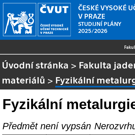
ČESKÉ VYSOKÉ U
V PRAZE
STUDIJNÍ PLÁNY
2025/2026
Faku
Úvodní stránka
>
Fakulta jade
materiálů
>
Fyzikální metalur
Fyzikální metalurgi
Předmět není vypsán
Nerozvrhu