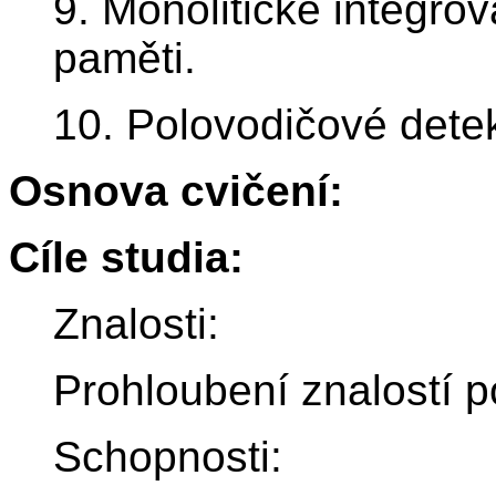
9. Monolitické integro
paměti.
10. Polovodičové detek
Osnova cvičení:
Cíle studia:
Znalosti:
Prohloubení znalostí p
Schopnosti: