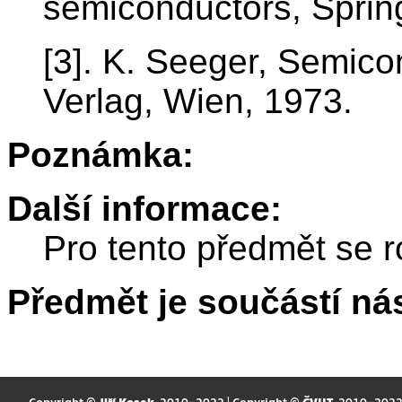
semiconductors, Spring
[3]. K. Seeger, Semico
Verlag, Wien, 1973.
Poznámka:
Další informace:
Pro tento předmět se r
Předmět je součástí nás
Copyright ©
Jiří Kosek
, 2010–2022 | Copyright ©
ČVUT
, 2010–202