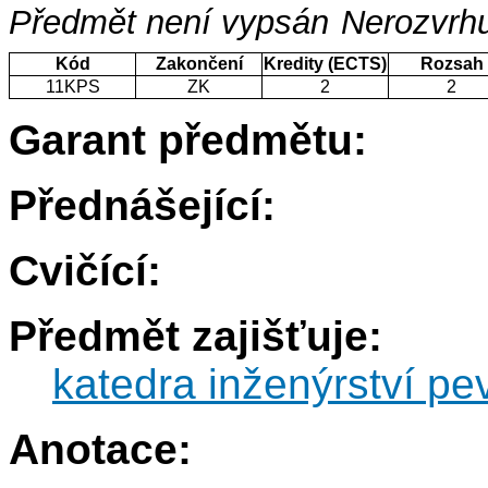
Předmět není vypsán
Nerozvrhu
Kód
Zakončení
Kredity (ECTS)
Rozsah
11KPS
ZK
2
2
Garant předmětu:
Přednášející:
Cvičící:
Předmět zajišťuje:
katedra inženýrství pe
Anotace: