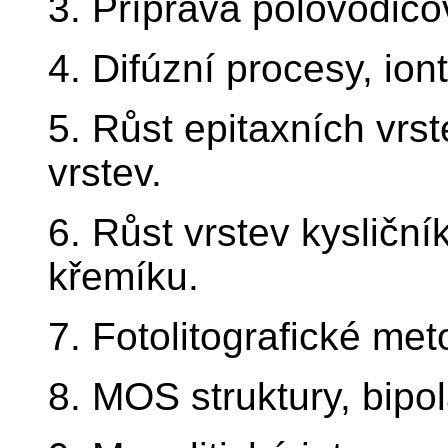
3. Příprava polovodičo
4. Difúzní procesy, ion
5. Růst epitaxních vrst
vrstev.
6. Růst vrstev kysliční
křemíku.
7. Fotolitografické me
8. MOS struktury, bipol