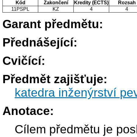
Kód
Zakončení
Kredity (ECTS)
Rozsah
11PSPL
KZ
4
4
Garant předmětu:
Přednášející:
Cvičící:
Předmět zajišťuje:
katedra inženýrství pe
Anotace:
Cílem předmětu je pos