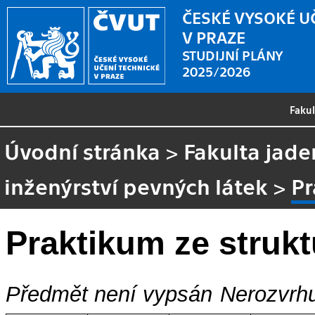
ČESKÉ VYSOKÉ U
V PRAZE
STUDIJNÍ PLÁNY
2025/2026
Faku
Úvodní stránka
>
Fakulta jade
inženýrství pevných látek
>
Pr
Praktikum ze strukt
Předmět není vypsán
Nerozvrhu