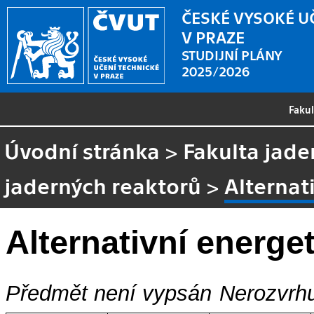
ČESKÉ VYSOKÉ U
V PRAZE
STUDIJNÍ PLÁNY
2025/2026
Faku
Úvodní stránka
>
Fakulta jade
jaderných reaktorů
>
Alternat
Alternativní energe
Předmět není vypsán
Nerozvrhu