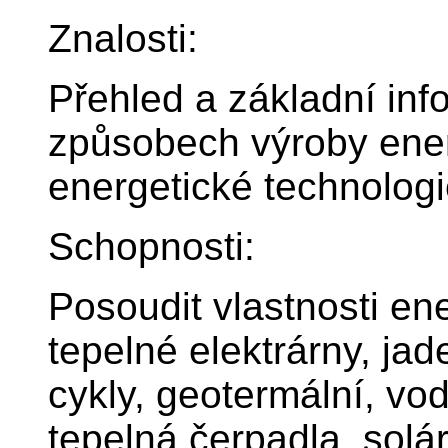
Znalosti:
Přehled a základní in
způsobech výroby ener
energetické technologi
Schopnosti:
Posoudit vlastnosti en
tepelné elektrárny, jad
cykly, geotermální, vo
tepelná čerpadla, solár