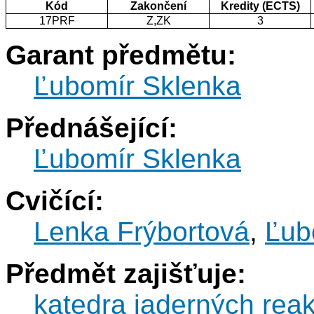
Kód
Zakončení
Kredity (ECTS)
17PRF
Z,ZK
3
Garant předmětu:
Ľubomír Sklenka
Přednášející:
Ľubomír Sklenka
Cvičící:
Lenka Frýbortová
,
Ľub
Předmět zajišťuje:
katedra jaderných reak