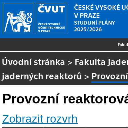
ČESKÉ VYSOKÉ U
V PRAZE
STUDIJNÍ PLÁNY
2025/2026
Faku
Úvodní stránka
>
Fakulta jade
jaderných reaktorů
>
Provozní
Provozní reaktorová
Zobrazit rozvrh