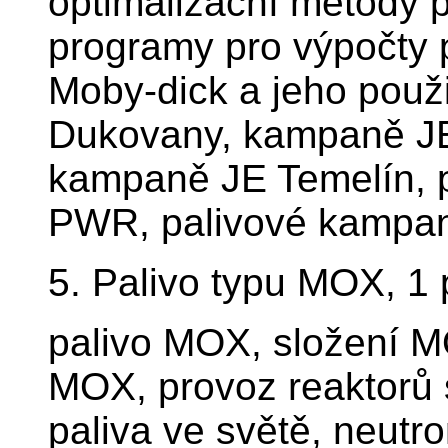
optimalizační metody p
programy pro výpočty 
Moby-dick a jeho použ
Dukovany, kampaně JE
kampaně JE Temelín, 
PWR, palivové kamp
5. Palivo typu MOX, 1
palivo MOX, složení M
MOX, provoz reaktorů
paliva ve světě, neutr