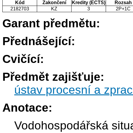
Kód
Zakončení
Kredity (ECTS)
Rozsah
2182703
KZ
3
2P+1C
Garant předmětu:
Přednášející:
Cvičící:
Předmět zajišťuje:
ústav procesní a zprac
Anotace:
Vodohospodářská situac