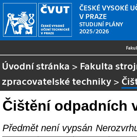
ČESKÉ VYSOKÉ U
V PRAZE
STUDIJNÍ PLÁNY
2025/2026
Faku
Úvodní stránka
>
Fakulta stroj
zpracovatelské techniky
>
Čiš
Čištění odpadních 
Předmět není vypsán
Nerozvrhu