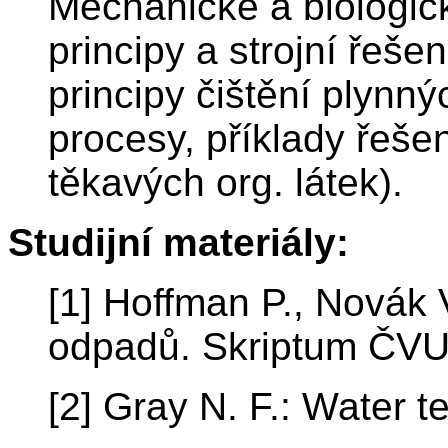
Mechanické a biologic
principy a strojní řeše
principy čištění plynn
procesy, příklady řeš
těkavých org. látek).
Studijní materiály:
[1] Hoffman P., Novák 
odpadů. Skriptum ČV
[2] Gray N. F.: Water 