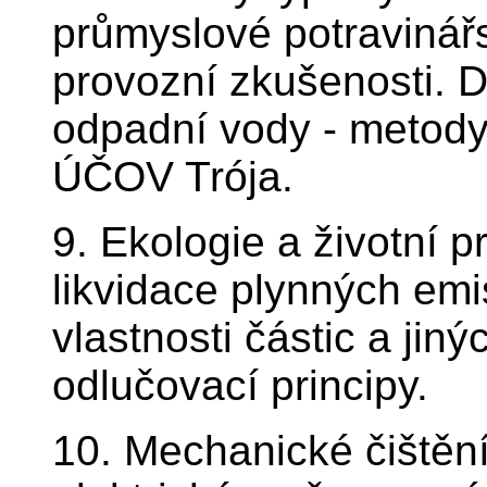
průmyslové potravinářs
provozní zkušenosti. 
odpadní vody - metody 
ÚČOV Trója.
9. Ekologie a životní p
likvidace plynných emi
vlastnosti částic a jiný
odlučovací principy.
10. Mechanické čištěn