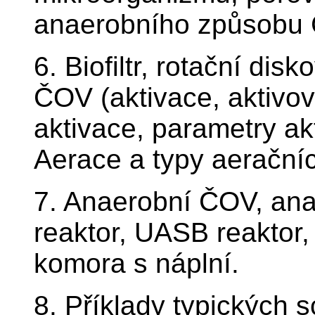
anaerobního způsobu Č
6. Biofiltr, rotační dis
ČOV (aktivace, aktivova
aktivace, parametry ak
Aerace a typy aeračníc
7. Anaerobní ČOV, ana
reaktor, UASB reaktor,
komora s náplní.
8. Příklady typických