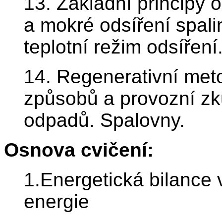
13. Základní principy 
a mokré odsíření spali
teplotní režim odsíření
14. Regenerativní meto
způsobů a provozní zk
odpadů. Spalovny.
Osnova cvičení:
1.Energetická bilance v
energie