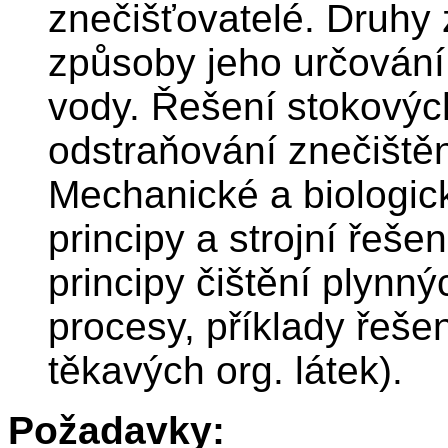
znečišťovatelé. Druhy 
způsoby jeho určování
vody. Řešení stokových
odstraňování znečiště
Mechanické a biologic
principy a strojní řeše
principy čištění plynn
procesy, příklady řeš
těkavých org. látek).
Požadavky: