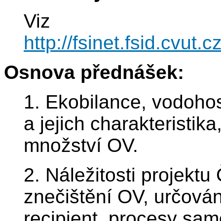
Viz
http://fsinet.fsid.cv
Osnova přednášek:
1. Ekobilance, vodoho
a jejich charakteristik
množství OV.
2. Náležitosti projekt
znečištění OV, určován
recipient, procesy sam