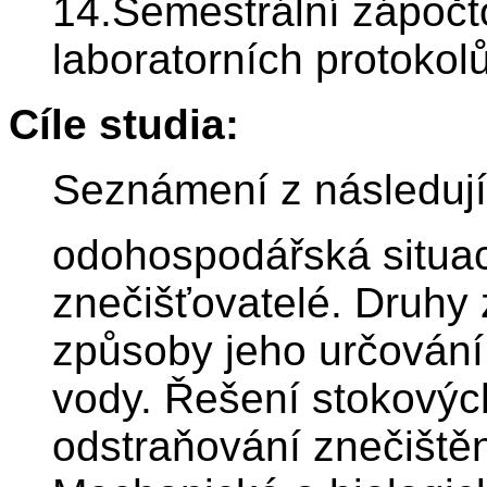
14.Semestrální zápočt
laboratorních protokolů
Cíle studia:
Seznámení z následují
odohospodářská situace
znečišťovatelé. Druhy 
způsoby jeho určování
vody. Řešení stokových
odstraňování znečiště