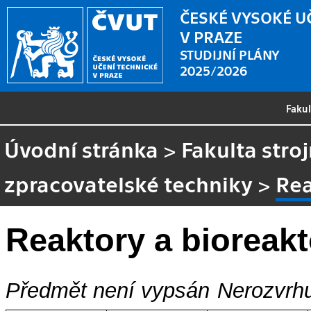
ČESKÉ VYSOKÉ U
V PRAZE
STUDIJNÍ PLÁNY
2025/2026
Faku
Úvodní stránka
>
Fakulta stroj
zpracovatelské techniky
>
Rea
Reaktory a bioreakt
Předmět není vypsán
Nerozvrhu