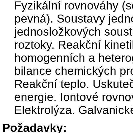
Fyzikální rovnováhy (s
pevná). Soustavy jedn
jednosložkových soust
roztoky. Reakční kine
homogenních a heterog
bilance chemických pr
Reakční teplo. Uskuteč
energie. Iontové rovno
Elektrolýza. Galvanick
Požadavky: