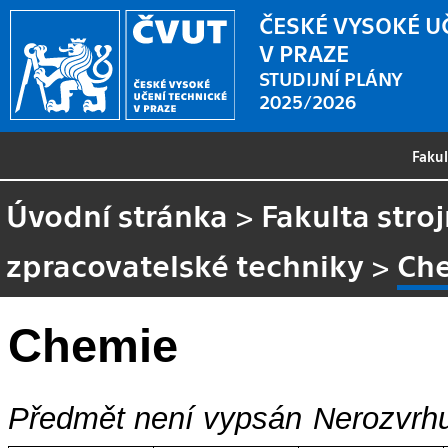
ČESKÉ VYSOKÉ U
V PRAZE
STUDIJNÍ PLÁNY
2025/2026
Faku
Úvodní stránka
>
Fakulta stroj
zpracovatelské techniky
>
Ch
Chemie
Předmět není vypsán
Nerozvrhu