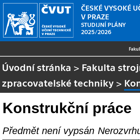
ČESKÉ VYSOKÉ U
V PRAZE
STUDIJNÍ PLÁNY
2025/2026
Faku
Úvodní stránka
>
Fakulta stroj
zpracovatelské techniky
>
Kon
Konstrukční práce
Předmět není vypsán
Nerozvrhu