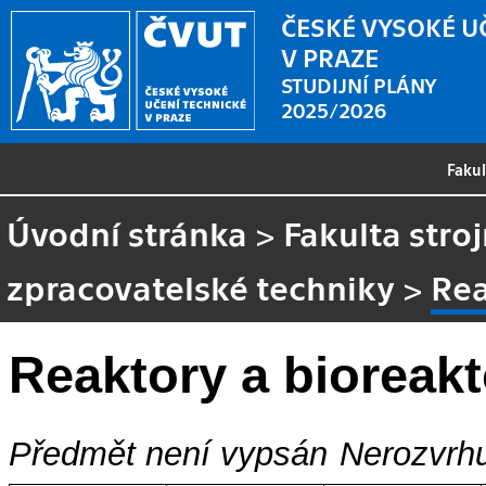
ČESKÉ VYSOKÉ U
V PRAZE
STUDIJNÍ PLÁNY
2025/2026
Faku
Úvodní stránka
>
Fakulta stroj
zpracovatelské techniky
>
Rea
Reaktory a bioreakt
Předmět není vypsán
Nerozvrhu