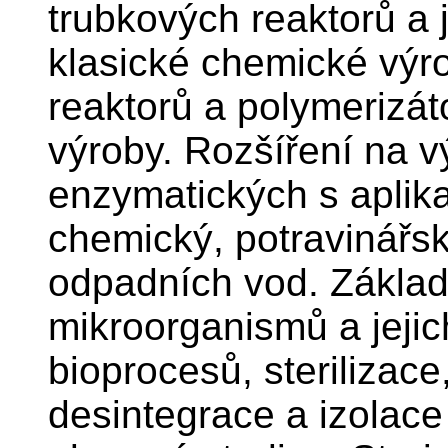
trubkových reaktorů a 
klasické chemické výro
reaktorů a polymerizát
výroby. Rozšíření na v
enzymatických s aplik
chemický, potravinářsk
odpadních vod. Základy
mikroorganismů a jejich
bioprocesů, sterilizac
desintegrace a izolace