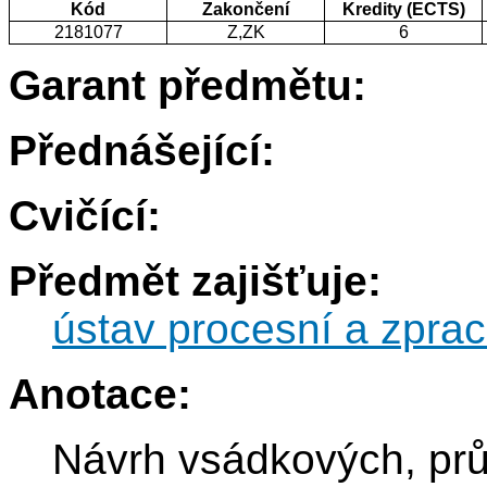
Kód
Zakončení
Kredity (ECTS)
2181077
Z,ZK
6
Garant předmětu:
Přednášející:
Cvičící:
Předmět zajišťuje:
ústav procesní a zprac
Anotace:
Návrh vsádkových, pr