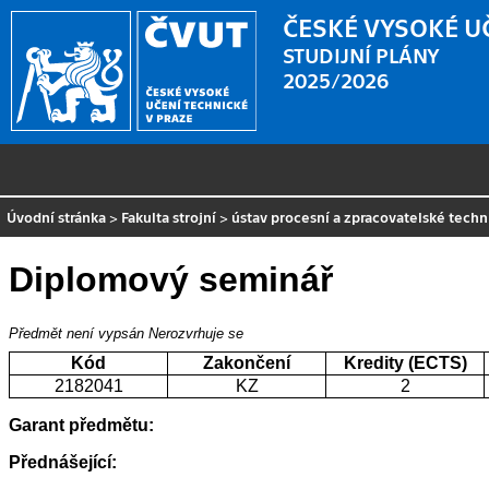
ČESKÉ VYSOKÉ U
STUDIJNÍ PLÁNY
2025/2026
Úvodní stránka
>
Fakulta strojní
>
ústav procesní a zpracovatelské techn
Diplomový seminář
Předmět není vypsán
Nerozvrhuje se
Kód
Zakončení
Kredity (ECTS)
2182041
KZ
2
Garant předmětu:
Přednášející: