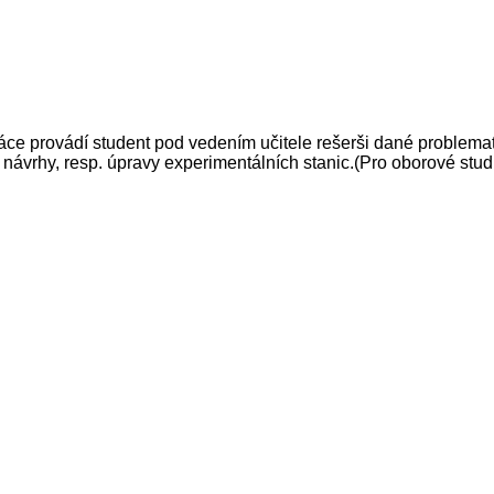
 provádí student pod vedením učitele rešerši dané problematiky
í návrhy, resp. úpravy experimentálních stanic.(Pro oborové stud