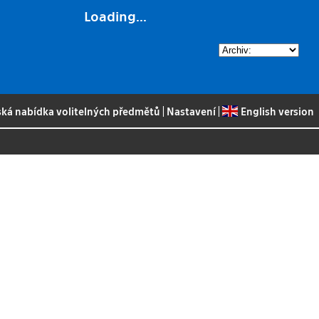
Loading...
ská nabídka volitelných předmětů
|
Nastavení
|
English version