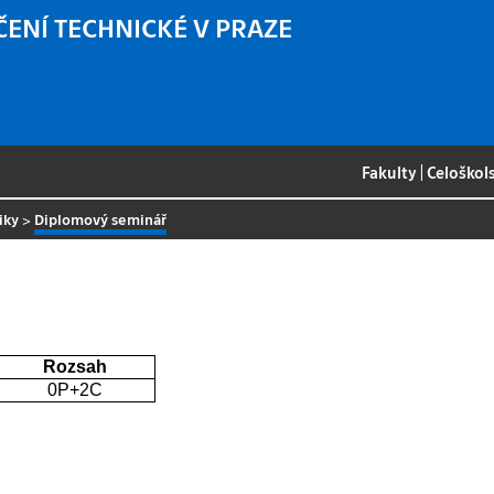
ČENÍ TECHNICKÉ V PRAZE
Fakulty
|
Celoškol
iky
>
Diplomový seminář
Rozsah
0P+2C