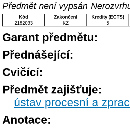
Předmět není vypsán
Nerozvrhu
Kód
Zakončení
Kredity (ECTS)
2182033
KZ
5
Garant předmětu:
Přednášející:
Cvičící:
Předmět zajišťuje:
ústav procesní a zprac
Anotace: