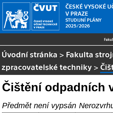
ČESKÉ VYSOKÉ U
V PRAZE
STUDIJNÍ PLÁNY
2025/2026
Faku
Úvodní stránka
>
Fakulta stroj
zpracovatelské techniky
>
Čiš
Čištění odpadních 
Předmět není vypsán
Nerozvrhu