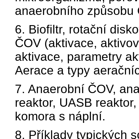
anaerobního způsobu Č
6. Biofiltr, rotační dis
ČOV (aktivace, aktivova
aktivace, parametry ak
Aerace a typy aeračníc
7. Anaerobní ČOV, ana
reaktor, UASB reaktor,
komora s náplní.
8. Příklady typických