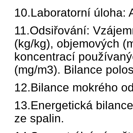
10.Laboratorní úloha: 
11.Odsiřování: Vzáje
(kg/kg), objemových (
koncentrací používanýc
(mg/m3). Bilance polo
12.Bilance mokrého od
13.Energetická bilan
ze spalin.