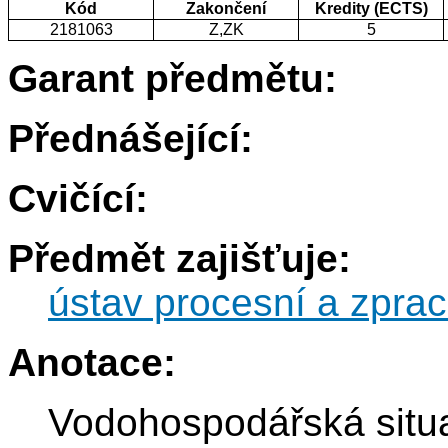
Kód
Zakončení
Kredity (ECTS)
2181063
Z,ZK
5
Garant předmětu:
Přednášející:
Cvičící:
Předmět zajišťuje:
ústav procesní a zprac
Anotace:
Vodohospodářská situac