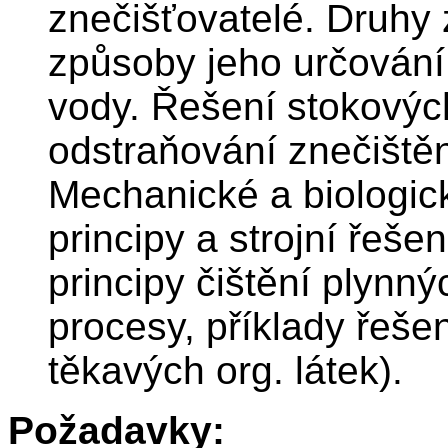
znečišťovatelé. Druhy 
způsoby jeho určování
vody. Řešení stokových
odstraňování znečiště
Mechanické a biologic
principy a strojní řeše
principy čištění plynn
procesy, příklady řeš
těkavých org. látek).
Požadavky: