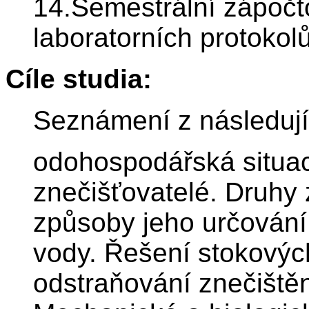
14.Semestrální zápočt
laboratorních protokolů
Cíle studia:
Seznámení z následují
odohospodářská situace
znečišťovatelé. Druhy 
způsoby jeho určování
vody. Řešení stokových
odstraňování znečiště