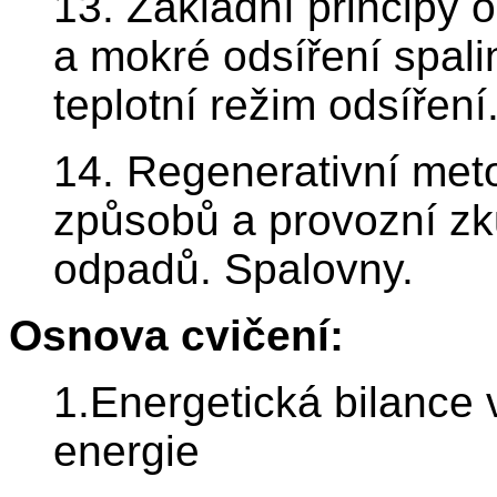
13. Základní principy 
a mokré odsíření spali
teplotní režim odsíření
14. Regenerativní meto
způsobů a provozní zk
odpadů. Spalovny.
Osnova cvičení:
1.Energetická bilance v
energie