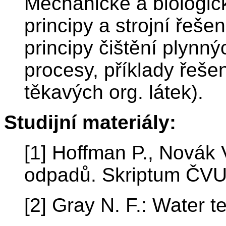
Mechanické a biologic
principy a strojní řeše
principy čištění plynn
procesy, příklady řeš
těkavých org. látek).
Studijní materiály:
[1] Hoffman P., Novák 
odpadů. Skriptum ČV
[2] Gray N. F.: Water 