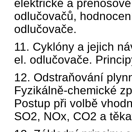
elektrické a přenosové 
odlučovačů, hodnocen
odlučovače.
11. Cyklóny a jejich ná
el. odlučovače. Princip
12. Odstraňování plynn
Fyzikálně-chemické zp
Postup při volbě vhod
SO2, NOx, CO2 a těkav