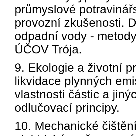
průmyslové potravinářs
provozní zkušenosti. 
odpadní vody - metody 
ÚČOV Trója.
9. Ekologie a životní p
likvidace plynných emi
vlastnosti částic a jiný
odlučovací principy.
10. Mechanické čištěn