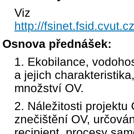
Viz
http://fsinet.fsid.cv
Osnova přednášek:
1. Ekobilance, vodoho
a jejich charakteristik
množství OV.
2. Náležitosti projekt
znečištění OV, určován
recipient, procesy sam