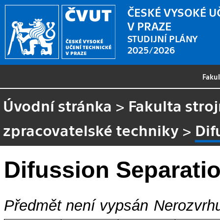
ČESKÉ VYSOKÉ U
V PRAZE
STUDIJNÍ PLÁNY
2025/2026
Faku
Úvodní stránka
>
Fakulta stroj
zpracovatelské techniky
>
Dif
Difussion Separati
Předmět není vypsán
Nerozvrhu