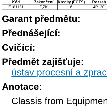
Kód
Zakončení
Kredity (ECTS)
Rozsah
E181131
Z,ZK
6
4P+2C
Garant předmětu:
Přednášející:
Cvičící:
Předmět zajišťuje:
ústav procesní a zprac
Anotace:
Classis from Equipment