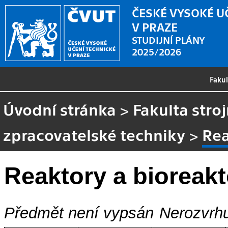
ČESKÉ VYSOKÉ U
V PRAZE
STUDIJNÍ PLÁNY
2025/2026
Faku
Úvodní stránka
>
Fakulta stroj
zpracovatelské techniky
>
Rea
Reaktory a bioreakt
Předmět není vypsán
Nerozvrhu