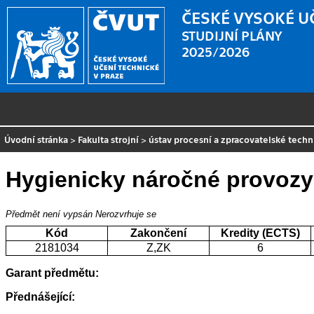
ČESKÉ VYSOKÉ U
STUDIJNÍ PLÁNY
2025/2026
Úvodní stránka
>
Fakulta strojní
>
ústav procesní a zpracovatelské techn
Hygienicky náročné provozy
Předmět není vypsán
Nerozvrhuje se
Kód
Zakončení
Kredity (ECTS)
2181034
Z,ZK
6
Garant předmětu:
Přednášející: