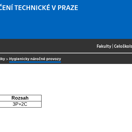
ČENÍ TECHNICKÉ V PRAZE
Fakulty
|
Celoškol
iky
>
Hygienicky náročné provozy
Rozsah
3P+2C