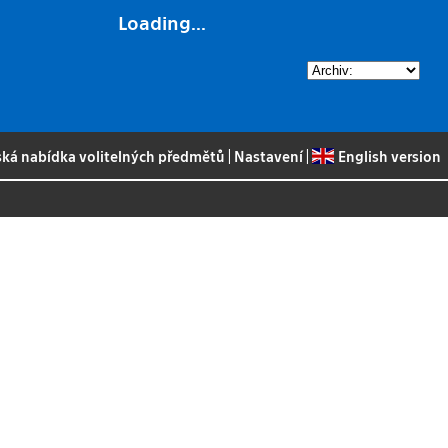
Loading...
ská nabídka volitelných předmětů
|
Nastavení
|
English version