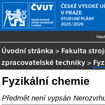
ČESKÉ VYSOKÉ U
V PRAZE
STUDIJNÍ PLÁNY
2025/2026
Faku
Úvodní stránka
>
Fakulta stroj
zpracovatelské techniky
>
Fyz
Fyzikální chemie
Předmět není vypsán
Nerozvrhu