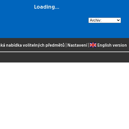
Loading...
ská nabídka volitelných předmětů
|
Nastavení
|
English version