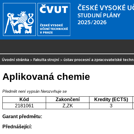
ČESKÉ VYSOKÉ U
STUDIJNÍ PLÁNY
2025/2026
Úvodní stránka
>
Fakulta strojní
>
ústav procesní a zpracovatelské techn
Aplikovaná chemie
Předmět není vypsán
Nerozvrhuje se
Kód
Zakončení
Kredity (ECTS)
2181061
Z,ZK
3
Garant předmětu:
Přednášející: