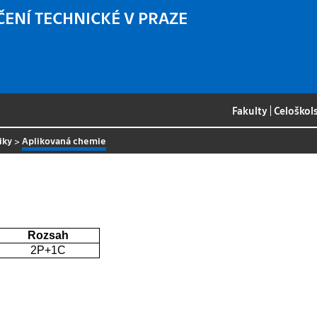
ČENÍ TECHNICKÉ V PRAZE
Fakulty
|
Celoškol
iky
>
Aplikovaná chemie
Rozsah
2P+1C