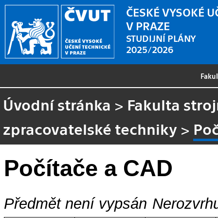
ČESKÉ VYSOKÉ U
V PRAZE
STUDIJNÍ PLÁNY
2025/2026
Faku
Úvodní stránka
>
Fakulta stroj
zpracovatelské techniky
>
Poč
Počítače a CAD
Předmět není vypsán
Nerozvrhu