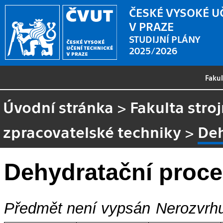
ČESKÉ VYSOKÉ U
V PRAZE
STUDIJNÍ PLÁNY
2025/2026
Faku
Úvodní stránka
>
Fakulta stroj
zpracovatelské techniky
>
Deh
Dehydratační proc
Předmět není vypsán
Nerozvrhu