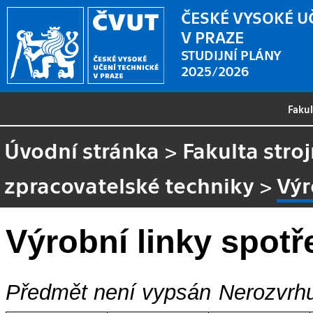
ČESKÉ VYSOKÉ U
V PRAZE
STUDIJNÍ PLÁNY
2025/2026
Faku
Úvodní stránka
>
Fakulta stroj
zpracovatelské techniky
>
Výr
Výrobní linky spot
Předmět není vypsán
Nerozvrhu