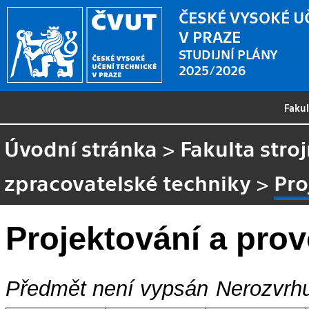
ČESKÉ VYSOKÉ U
V PRAZE
STUDIJNÍ PLÁNY
2025/2026
Faku
Úvodní stránka
>
Fakulta stroj
zpracovatelské techniky
>
Pro
Projektování a pro
Předmět není vypsán
Nerozvrhu