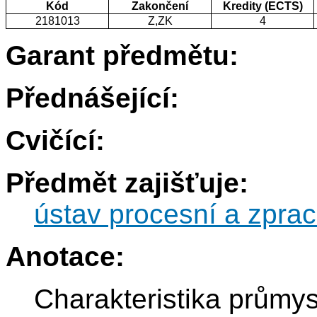
Kód
Zakončení
Kredity (ECTS)
2181013
Z,ZK
4
Garant předmětu:
Přednášející:
Cvičící:
Předmět zajišťuje:
ústav procesní a zprac
Anotace:
Charakteristika průmy