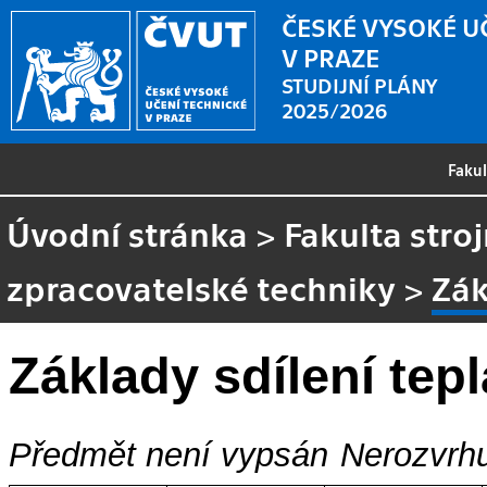
ČESKÉ VYSOKÉ U
V PRAZE
STUDIJNÍ PLÁNY
2025/2026
Faku
Úvodní stránka
>
Fakulta stroj
zpracovatelské techniky
>
Zák
Základy sdílení tep
Předmět není vypsán
Nerozvrhu