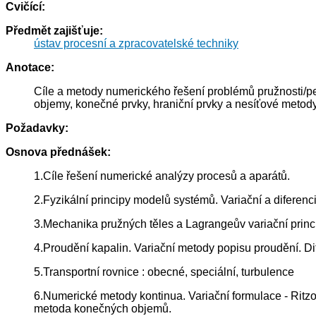
Cvičící:
Předmět zajišťuje:
ústav procesní a zpracovatelské techniky
Anotace:
Cíle a metody numerického řešení problémů pružnosti/pe
objemy, konečné prvky, hraniční prvky a nesíťové metody
Požadavky:
Osnova přednášek:
1.Cíle řešení numerické analýzy procesů a aparátů.
2.Fyzikální principy modelů systémů. Variační a diferenci
3.Mechanika pružných těles a Lagrangeův variační princ
4.Proudění kapalin. Variační metody popisu proudění. Di
5.Transportní rovnice : obecné, speciální, turbulence
6.Numerické metody kontinua. Variační formulace - Ritzov
metoda konečných objemů.