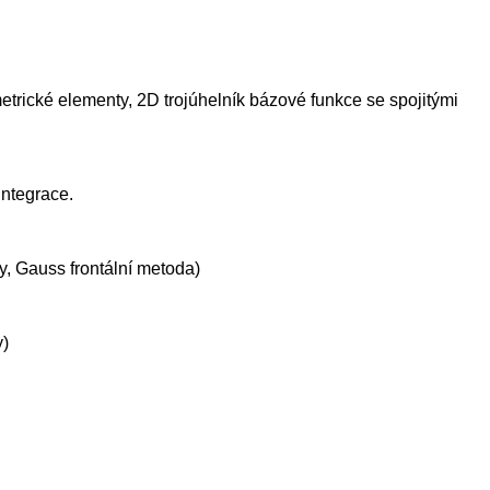
etrické elementy, 2D trojúhelník bázové funkce se spojitými
Integrace.
y, Gauss frontální metoda)
y)