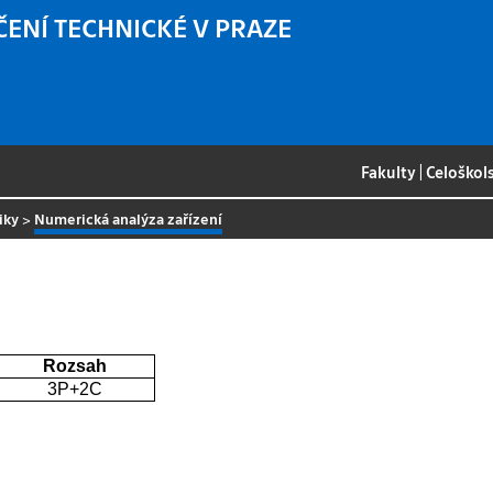
ČENÍ TECHNICKÉ V PRAZE
Fakulty
|
Celoškol
iky
>
Numerická analýza zařízení
Rozsah
3P+2C