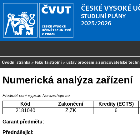
ČESKÉ VYSOKÉ U
STUDIJNÍ PLÁNY
2025/2026
Úvodní stránka
>
Fakulta strojní
>
ústav procesní a zpracovatelské techn
Numerická analýza zařízení
Předmět není vypsán
Nerozvrhuje se
Kód
Zakončení
Kredity (ECTS)
2181040
Z,ZK
6
Garant předmětu:
Přednášející: