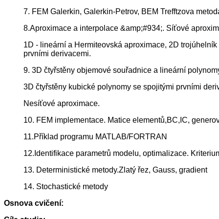
7. FEM Galerkin, Galerkin-Petrov, BEM Trefftzova metod
8.Aproximace a interpolace &amp;#934;. Síťové aproxi
1D - lineární a Hermiteovská aproximace, 2D trojúhelník
prvními derivacemi.
9. 3D čtyřstěny objemové souřadnice a lineární polynom
3D čtyřstěny kubické polynomy se spojitými prvními deri
Nesíťové aproximace.
10. FEM implementace. Matice elementů,BC,IC, generování
11.Příklad programu MATLAB/FORTRAN
12.Identifikace parametrů modelu, optimalizace. Kriteri
13. Deterministické metody.Zlatý řez, Gauss, gradient
14. Stochastické metody
Osnova cvičení: