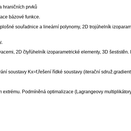
a hraničních prvků
mace bázové funkce.
 plošné souřadnice a lineární polynomy, 2D trojúhelník izoparam
y,
vacemi, 2D čtyřúhelník izoparametrické elementy, 3D šestistěn. 
 soustavy Kx=f,řešení řídké soustavy (iterační sdruž.gradient
um extrému. Podmíněná optimalizace (Lagrangeovy multiplikátor