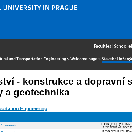
 UNIVERSITY IN PRAGUE
Faculties
|
School e
ctural and Transportation Engineering
>
Welcome page
>
Stavební Inženýr
tví - konstrukce a dopravní 
y a geotechnika
sportation Engineering
In this group you have 
, 1. semestr
In this group you have t
In this group you have