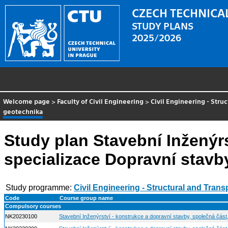
CZECH TECHNICAL
STUDY PLANS
2025/2026
Welcome page
>
Faculty of Civil Engineering
>
Civil Engineering - Stru
geotechnika
Study plan Stavební Inženýrs
specializace Dopravní stavb
Study programme:
Civil Engineering - Structural and Tran
Code
Course group name
Compulsory courses
NK20230100
Stavební Inženýrství - konstrukce a dopravní stavby, společná část