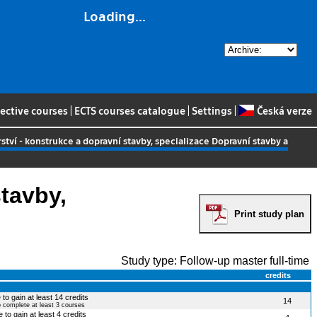
Loading...
lective courses
|
ECTS courses catalogue
|
Settings
|
Česká verze
ství - konstrukce a dopravní stavby, specializace Dopravní stavby a
stavby,
Print study plan
Study type: Follow-up master full-time
credits
to gain at least 14 credits
14
o complete at least 3 courses
 to gain at least 4 credits