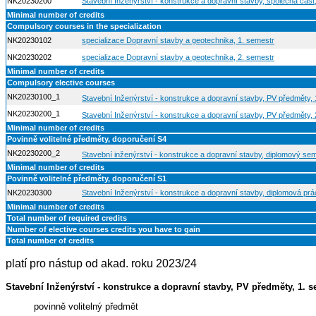
NK20230200
Stavební Inženýrství - konstrukce a dopravní stavby, společná část
Minimal number of credits
Compulsory courses in the specialization
NK20230102
specializace Dopravní stavby a geotechnika, 1. semestr
NK20230202
specializace Dopravní stavby a geotechnika, 2. semestr
Minimal number of credits
Compulsory elective courses
NK20230100_1
Stavební Inženýrství - konstrukce a dopravní stavby, PV předměty, 
NK20230200_1
Stavební Inženýrství - konstrukce a dopravní stavby, PV předměty, 
Minimal number of credits
Povinně volitelné předměty, doporučení S4
NK20230200_2
Stavební inženýrství - konstrukce a dopravní stavby, diplomový sem
Minimal number of credits
Povinně volitelné předměty, doporučení S1
NK20230300
Stavební Inženýrství - konstrukce a dopravní stavby, diplomová prá
Minimal number of credits
Total number of required credits
Number of elective courses credits you have to gain
Total number of credits
platí pro nástup od akad. roku 2023/24
Stavební Inženýrství - konstrukce a dopravní stavby, PV předměty, 1. 
povinně volitelný předmět