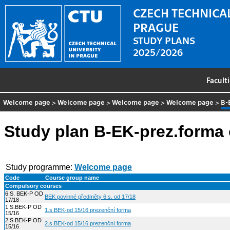
CZECH TECHNICAL
PRAGUE
STUDY PLANS
2025/2026
Facult
Welcome page
>
Welcome page
>
Welcome page
>
Welcome page
>
B-
Study plan B-EK-prez.forma 
Study programme:
Welcome page
Code
Course group name
Compulsory courses
6.S. BEK-P OD
BEK povinné předměty 6.s. od 17/18
17/18
1.S.BEK-P OD
1.s.BEK-od 15/16 prezenční forma
15/16
2.S.BEK-P OD
2.s.BEK-od 15/16 prezenční forma
15/16