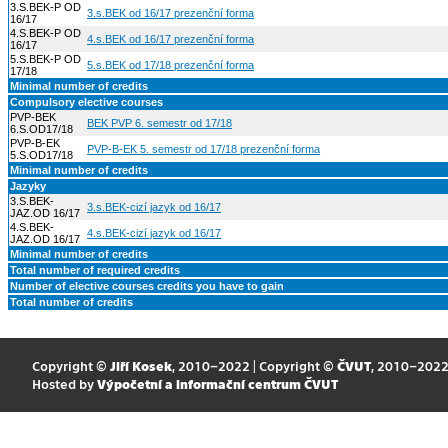
3.S.BEK-P OD
3.s.BEK od 16/17 prezenční forma
16/17
4.S.BEK-P OD
4.s.BEK od 16/17 prezenční forma
16/17
5.S.BEK-P OD
5.s.BEK od 17/18 prezenční forma
17/18
Minimal number of credits
Compulsory elective courses
PVP-BEK
BEK PVP 6. semestr od 17/18
6.S.OD17/18
PVP-B-EK
PVP-B-EK 5. semestr od 17/18 prezenční forma
5.S.OD17/18
Minimal number of credits
Jazyky
3.S.BEK-
3.s.BEK-cizí jazyk od 16/17
JAZ.OD 16/17
4.S.BEK-
4.s.BEK-cizí jazyk od 16/17
JAZ.OD 16/17
Minimal number of credits
Total number of required credits
Number of elective courses credits you have to gain
Total number of credits
Copyright ©
Jiří Kosek
, 2010–2022 | Copyright ©
ČVUT
, 2010–202
Hosted by
Výpočetní a informační centrum ČVUT