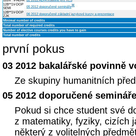
12BV**V-ALFA
02 2012 ALFA volitelné pro VES
12B**1V-DOP
⌘
05 2012 doporučené semináře
SEMI
12B**1V-DOP
06 2012 doporučené základní jazykové kurzy a prezentace
ZJK
Minimal number of credits
Total number of required credits
Number of elective courses credits you have to gain
Total number of credits
první pokus
03 2012 bakalářské povinně v
Ze skupiny humanitních před
05 2012 doporučené semináře
Pokud si chce student své do
z matematiky, fyziky, cizích 
některý z volitelných předmět