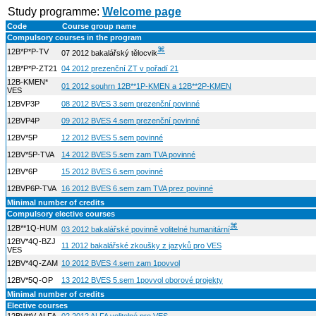
Study programme:
Welcome page
Code
Course group name
Compulsory courses in the program
⌘
12B*P*P-TV
07 2012 bakalářský tělocvik
12B*P*P-ZT21
04 2012 prezenční ZT v pořadí 21
12B-KMEN*
01 2012 souhrn 12B**1P-KMEN a 12B**2P-KMEN
VES
12BVP3P
08 2012 BVES 3.sem prezenční povinné
12BVP4P
09 2012 BVES 4.sem prezenční povinné
12BV*5P
12 2012 BVES 5.sem povinné
12BV*5P-TVA
14 2012 BVES 5.sem zam TVA povinné
12BV*6P
15 2012 BVES 6.sem povinné
12BVP6P-TVA
16 2012 BVES 6.sem zam TVA prez povinné
Minimal number of credits
Compulsory elective courses
⌘
12B**1Q-HUM
03 2012 bakalářské povinně volitelné humanitární
12BV*4Q-BZJ
11 2012 bakalářské zkoušky z jazyků pro VES
VES
12BV*4Q-ZAM
10 2012 BVES 4.sem zam 1povvol
12BV*5Q-OP
13 2012 BVES 5.sem 1povvol oborové projekty
Minimal number of credits
Elective courses