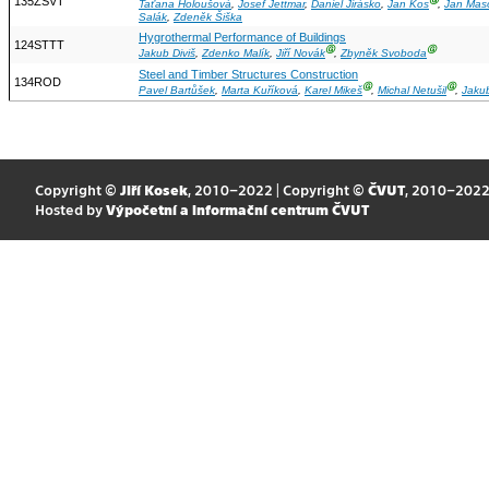
135ZSVT
Ⓖ
Taťana Holoušová
,
Josef Jettmar
,
Daniel Jirásko
,
Jan Kos
,
Jan Mas
Salák
,
Zdeněk Šiška
Hygrothermal Performance of Buildings
124STTT
Ⓖ
Ⓖ
Jakub Diviš
,
Zdenko Malík
,
Jiří Novák
,
Zbyněk Svoboda
Steel and Timber Structures Construction
134ROD
Ⓖ
Ⓖ
Pavel Bartůšek
,
Marta Kuříková
,
Karel Mikeš
,
Michal Netušil
,
Jaku
Copyright ©
Jiří Kosek
, 2010–2022 | Copyright ©
ČVUT
, 2010–202
Hosted by
Výpočetní a informační centrum ČVUT