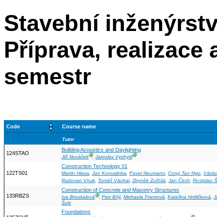
Stavební inženýrstv
Příprava, realizace 
semestr
Code
Course name
Tutor
Building Acoustics and Daylighting
124STAO
Ⓖ
Ⓖ
Jiří Nováček
,
Jaroslav Vychytil
Construction Technology 01
122TS01
Martin Hlava
,
Jan Konvalinka
,
Pavel Neumann
,
Cong Tan Ngo
,
Václa
Radovan Vnuk
,
Tomáš Váchal
,
Zbyněk Zušťák
,
Jan Čech
,
Rostislav 
Construction of Concrete and Masonry Structures
133RBZS
Ⓖ
Iva Broukalová
,
Petr Bílý
,
Michaela Frantová
,
Kateřina Hrdličková
,
J
Šulc
Foundations