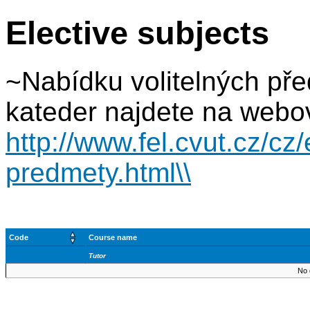
Elective subjects
~Nabídku volitelných př
kateder najdete na webo
http://www.fel.cvut.cz/cz/
predmety.html\\
Code
Course name
Tutor
No 