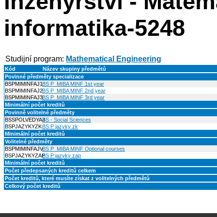
inženýrství - Matem
informatika-5248
Studijní program:
Mathematical Engineering
Kód
Název skupiny předmětů
Povinné předměty specializace
BSPMIMINFAJ1
BS P_MIBA MINF 1st year
BSPMIMINFAJ2
BS P_MIBA MINF 2nd year
BSPMIMINFAJ3
BS P_MIBA MINF 3rd year
Minimální počet kreditů
Povinně volitelné předměty
BSSPOLVEDYAJ
BS - Social Sciences
BSPJAZYKYZK
BS P jazyky zk
Minimální počet kreditů
Volitelné předměty
BSPMIMINFAJV
BS P_MIBA MINF Optional courses
BSPJAZYKYZAP
BS P jazyky zap
Minimální počet kreditů
Počet předepsaných kreditů celkem
Počet kreditů, které musíte získat z volitelných předmětů
Celkový počet kreditů