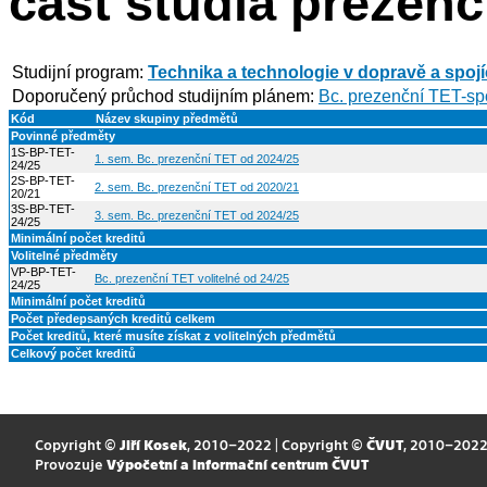
část studia prezenč
Studijní program:
Technika a technologie v dopravě a spoj
Doporučený průchod studijním plánem:
Bc. prezenční TET-sp
Kód
Název skupiny předmětů
Povinné předměty
1S-BP-TET-
1. sem. Bc. prezenční TET od 2024/25
24/25
2S-BP-TET-
2. sem. Bc. prezenční TET od 2020/21
20/21
3S-BP-TET-
3. sem. Bc. prezenční TET od 2024/25
24/25
Minimální počet kreditů
Volitelné předměty
VP-BP-TET-
Bc. prezenční TET volitelné od 24/25
24/25
Minimální počet kreditů
Počet předepsaných kreditů celkem
Počet kreditů, které musíte získat z volitelných předmětů
Celkový počet kreditů
Copyright ©
Jiří Kosek
, 2010–2022 | Copyright ©
ČVUT
, 2010–202
Provozuje
Výpočetní a informační centrum ČVUT