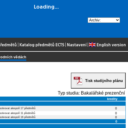
Loading...
 předmětů
|
Katalog předmětů ECTS
|
Nastavení
|
English version
írodních vědách
Tisk studijního plánu
Typ studia: Bakalářské prezenční
kredity
0
solvovat alespoň 17 předmětů
0
solvovat alespoň 11 předmětů
0
solvovat alespoň 16 předmětů
0