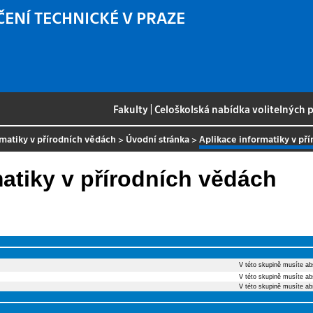
ČENÍ TECHNICKÉ V PRAZE
Fakulty
|
Celoškolská nabídka volitelných
rmatiky v přírodních vědách
>
Úvodní stránka
>
Aplikace informatiky v př
matiky v přírodních vědách
V této skupině musíte ab
V této skupině musíte ab
V této skupině musíte ab