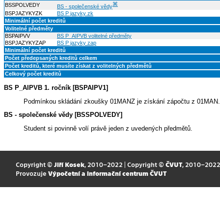
⌘
BSSPOLVEDY
BS - společenské vědy
BSPJAZYKYZK
BS P jazyky zk
Minimální počet kreditů
Volitelné předměty
BSPAIPVV
BS P_AIPVB volitelné předměty
BSPJAZYKYZAP
BS P jazyky zap
Minimální počet kreditů
Počet předepsaných kreditů celkem
Počet kreditů, které musíte získat z volitelných předmětů
Celkový počet kreditů
BS P_AIPVB 1. ročník [BSPAIPV1]
Podmínkou skládání zkoušky 01MANZ je získání zápočtu z 01MAN.
BS - společenské vědy [BSSPOLVEDY]
Student si povinně volí právě jeden z uvedených předmětů.
Copyright ©
Jiří Kosek
, 2010–2022 | Copyright ©
ČVUT
, 2010–202
Provozuje
Výpočetní a informační centrum ČVUT