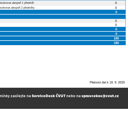
0
bsolvovat alespoň 1 předmět
0
bsolvovat alespoň 2 předměty
0
0
0
0
0
180
180
Platnost dat k 18. 9. 2025
mínky zasílejte na
ServiceDesk ČVUT
nebo na
spravcekos@cvut.cz