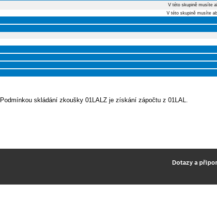
V této skupině musíte a
V této skupině musíte a
Podmínkou skládání zkoušky 01LALZ je získání zápočtu z 01LAL.
2
Dotazy a připo