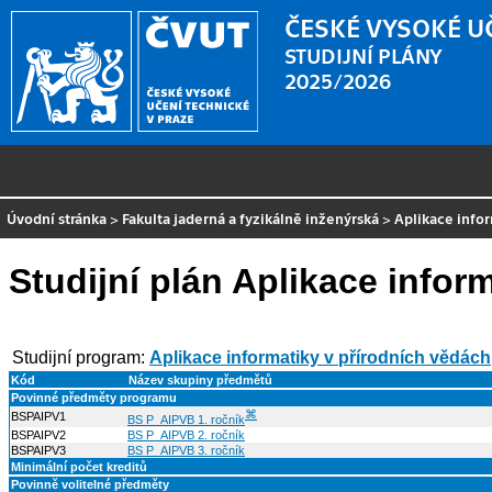
ČESKÉ VYSOKÉ U
STUDIJNÍ PLÁNY
2025/2026
Úvodní stránka
>
Fakulta jaderná a fyzikálně inženýrská
>
Aplikace info
Studijní plán Aplikace infor
Studijní program:
Aplikace informatiky v přírodních vědách
Kód
Název skupiny předmětů
Povinné předměty programu
⌘
BSPAIPV1
BS P_AIPVB 1. ročník
BSPAIPV2
BS P_AIPVB 2. ročník
BSPAIPV3
BS P_AIPVB 3. ročník
Minimální počet kreditů
Povinně volitelné předměty