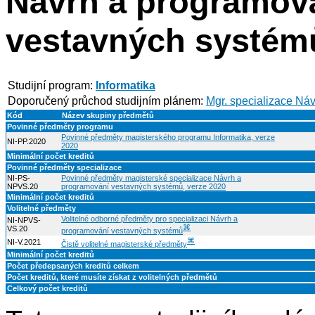
Návrh a programov
vestavných systém
Studijní program:
Informatika
Doporučený průchod studijním plánem:
Mgr. specializace Ná
Kód
Název skupiny předmětů
Povinné předměty programu
Povinné předměty magisterského programu Informatika, verze
NI-PP.2020
2020
Minimální počet kreditů
Povinné předměty specializace
NI-PS-
Povinné předměty magisterské specializace Návrh a
NPVS.20
programování vestavných systémů, verze 2020
Minimální počet kreditů
Volitelné předměty
Volitelné odborné předměty pro specializaci Návrh a
NI-NPVS-
⌘
VS.20
programování vestavných systémů
⌘
NI-V.2021
Čistě volitelné magisterské předměty
Minimální počet kreditů
Počet předepsaných kreditů celkem
Počet kreditů, které musíte získat z volitelných předmětů
Celkový počet kreditů