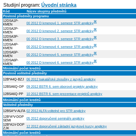
Studijní program:
Úvodní stránka
Kód
Název skupiny předmětů
Povinné předměty programu
12DSA1P-
⌘
00 2012 D kmenové 1. semestr STR anglicky
KMEN
12DSA2P-
⌘
00 2012 D kmenové 2. semestr STR anglicky
KMEN
12DSA3P-
⌘
00 2012 D kmenové 3. semestr STR anglicky
KMEN
12DSA4P-
⌘
00 2012 D kmenové 4. semestr STR anglicky
KMEN
12DSA5P-
⌘
00 2012 D kmenové 5. semestr STR anglicky
KMEN
12DSA6P-
⌘
00 2012 D kmenové 6. semestr STR anglicky
KMEN
Minimální počet kreditů
Povinně volitelné předměty
12B*A4Q-BZJ
06 2012 bakalářské zkoušky z jazyků anglicky
12BSA6Q-OP
09 2012 BSTR 6. sem oborové projekty anglicky
12BSA6Q-PP
10 2012 BSTR 6. sem prezentace projektů anglicky
Minimální počet kreditů
Volitelné předměty
12BSA*V-ALFA
02 2012 ALFA volitelné pro STR anglicky
12B*A*V-DOP
05 2012 doporučené semináře anglicky
SEMI
12B*A1V-DOP
12 2012 doporučené základní jazykové kurzy anglicky
ZJK
Minimální počet kreditů