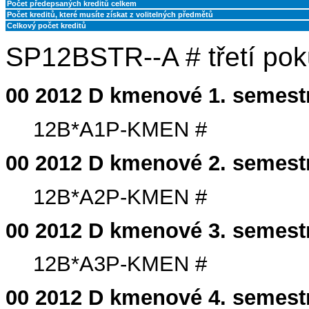
Počet předepsaných kreditů celkem
Počet kreditů, které musíte získat z volitelných předmětů
Celkový počet kreditů
SP12BSTR--A # třetí po
00 2012 D kmenové 1. semes
12B*A1P-KMEN #
00 2012 D kmenové 2. semes
12B*A2P-KMEN #
00 2012 D kmenové 3. semes
12B*A3P-KMEN #
00 2012 D kmenové 4. semes