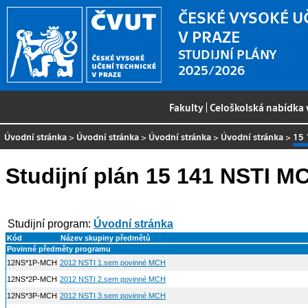
ČESKÉ VYSOKÉ U
V PRAZE
STUDIJNÍ PLÁNY
2025/2026
Fakulty
|
Celoškolská nabídka
Úvodní stránka
>
Úvodní stránka
>
Úvodní stránka
>
Úvodní stránka
>
15 
Studijní plán 15 141 NSTI M
Studijní program:
Úvodní stránka
Kód
Název skupiny předmětů
Povinné předměty programu
12NS*1P-MCH
2012 NSTI 1.sem povinné MCH
12NS*2P-MCH
2012 NSTI 2.sem povinné MCH
12NS*3P-MCH
2012 NSTI 3.sem povinné MCH