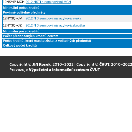
12NS*4P-MCH
2012 NSTI 4.sem povinné MCH
Minimální počet kreditů
Povinně volitelné předměty
12N**3Q--JV
2012 N 3.sem povinná jazyková výuka
12N**3Q--JZ
2012 N 3.sem povinná jazyková zkouška
Minimální počet kreditů
Počet předepsaných kreditů celkem
Počet kreditů, které musíte získat z volitelných předmětů
Celkový počet kreditů
Copyright ©
Jiří Kosek
, 2010–2022 | Copyright ©
ČVUT
, 2010–202
Provozuje
Výpočetní a informační centrum ČVUT