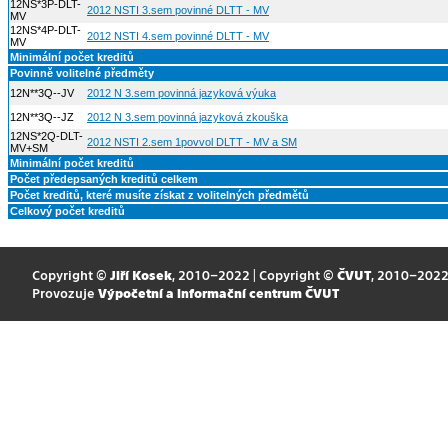
12NS*3P-DLT-
2012 NSTI 3.sem povinné DLTT - MV
MV
12NS*4P-DLT-
2012 NSTI 4.sem povinné DLTT - MV
MV
Minimální počet kreditů
Povinně volitelné předměty
12N**3Q--JV
2012 N 3.sem povinná jazyková výuka
12N**3Q--JZ
2012 N 3.sem povinná jazyková zkouška
12NS*2Q-DLT-
2012 NSTI 2.sem 1povvol DLTT - MV a SM
MV+SM
Minimální počet kreditů
Počet předepsaných kreditů celkem
Počet kreditů, které musíte získat z volitelných předmětů
Celkový počet kreditů
Copyright ©
Jiří Kosek
, 2010–2022 | Copyright ©
ČVUT
, 2010–202
Provozuje
Výpočetní a informační centrum ČVUT