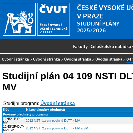
ČESKÉ VYSOKÉ U
V PRAZE
STUDIJNÍ PLÁNY
2025/2026
Fakulty
|
Celoškolská nabídka
Úvodní stránka
>
Úvodní stránka
>
Úvodní stránka
>
Úvodní stránka
>
04 
Studijní plán 04 109 NSTI D
MV
Studijní program:
Úvodní stránka
Kód
Název skupiny předmětů
Povinné předměty programu
12NS*1P-DLT-
2012 NSTI 1.sem povinné DLTT - MV
MV
12NS*2P-DLT-
2012 NSTI 2.sem povinné DLTT - MV a SM
MV+SM