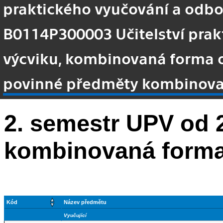
praktického vyučování a odb
B0114P300003 Učitelství pra
výcviku, kombinovaná forma 
povinné předměty kombinov
2. semestr UPV od 
kombinovaná form
Kód
Název předmětu
Vyučující