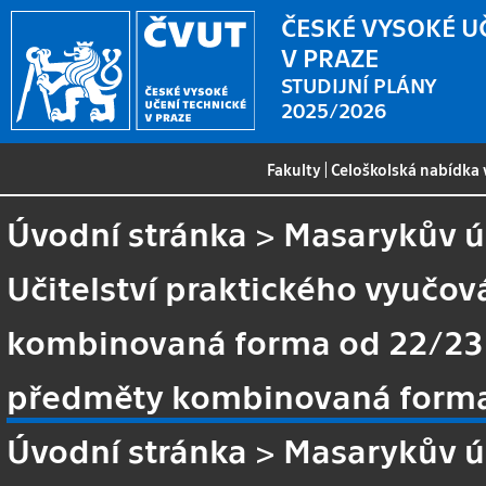
ČESKÉ VYSOKÉ U
V PRAZE
STUDIJNÍ PLÁNY
2025/2026
Fakulty
|
Celoškolská nabídka
Úvodní stránka
>
Masarykův ús
Učitelství praktického vyučov
kombinovaná forma od 22/23
předměty kombinovaná form
Úvodní stránka
>
Masarykův ús