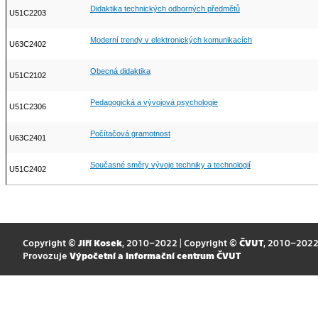
Didaktika technických odborných předmětů
U51C2203
Moderní trendy v elektronických komunikacích
U63C2402
Obecná didaktika
U51C2102
Pedagogická a vývojová psychologie
U51C2306
Počítačová gramotnost
U63C2401
Současné směry vývoje techniky a technologií
U51C2402
Copyright ©
Jiří Kosek
, 2010–2022 | Copyright ©
ČVUT
, 2010–202
Provozuje
Výpočetní a informační centrum ČVUT