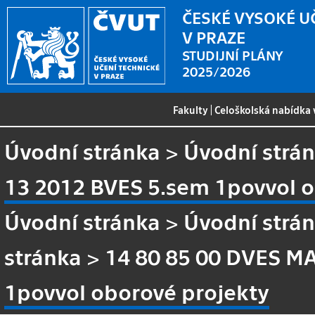
ČESKÉ VYSOKÉ U
V PRAZE
STUDIJNÍ PLÁNY
2025/2026
Fakulty
|
Celoškolská nabídka
Úvodní stránka
>
Úvodní strá
13 2012 BVES 5.sem 1povvol o
Úvodní stránka
>
Úvodní strá
stránka
>
14 80 85 00 DVES MA
1povvol oborové projekty