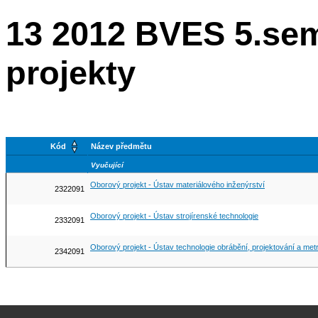
13 2012 BVES 5.se
projekty
Kód
Název předmětu
Vyučující
Oborový projekt - Ústav materiálového inženýrství
2322091
Oborový projekt - Ústav strojírenské technologie
2332091
Oborový projekt - Ústav technologie obrábění, projektování a metr
2342091