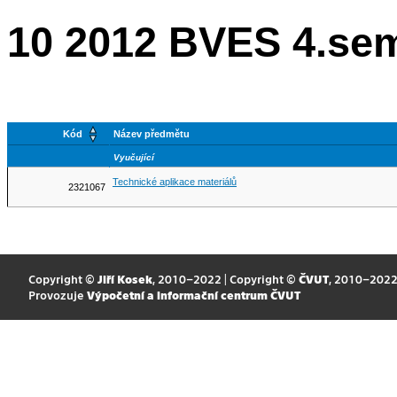
10 2012 BVES 4.se
Kód
Název předmětu
Vyučující
Technické aplikace materiálů
2321067
Copyright ©
Jiří Kosek
, 2010–2022 | Copyright ©
ČVUT
, 2010–202
Provozuje
Výpočetní a informační centrum ČVUT