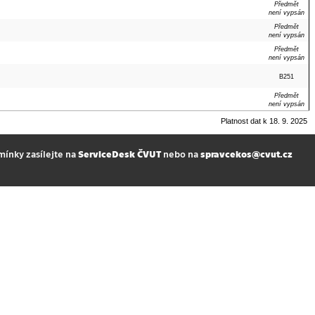
Předmět
není vypsán
Předmět
není vypsán
Předmět
není vypsán
B251
Předmět
není vypsán
Platnost dat k 18. 9. 2025
mínky zasílejte na
ServiceDesk ČVUT
nebo na
spravcekos@cvut.cz