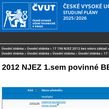
ČESKÉ VYSOKÉ U
STUDIJNÍ PLÁNY
2025/2026
Úvodní stránka
>
Úvodní stránka
>
17 156 NJEZ 2012 bez odoru základ
Úvodní stránka
>
Úvodní stránka
>
Úvodní stránka
>
Úvodní stránka
>
17 
2012 NJEZ 1.sem povinné 
Kód
Název předmětu
Vyučující
Jaderná bezpečnost
2151126
Ⓖ
Václav Dostál