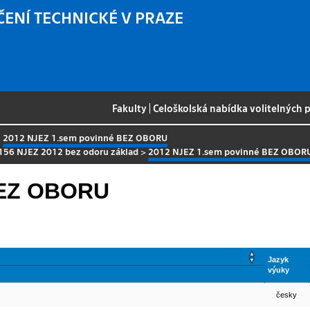
ČENÍ TECHNICKÉ V PRAZE
Fakulty
|
Celoškolská nabídka volitelných
>
2012 NJEZ 1.sem povinné BEZ OBORU
156 NJEZ 2012 bez odoru základ
>
2012 NJEZ 1.sem povinné BEZ OBOR
BEZ OBORU
Jazyk
výuky
česky