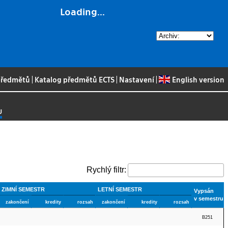
Loading...
 předmětů
|
Katalog předmětů ECTS
|
Nastavení
|
English version
U
Rychlý filtr:
ZIMNÍ SEMESTR
LETNÍ SEMESTR
Vypsán
v semestru
zakončení
kredity
rozsah
zakončení
kredity
rozsah
B251