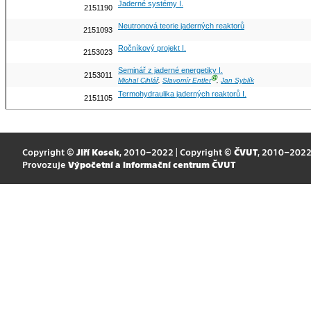
Jaderné systémy I.
2151190
Neutronová teorie jaderných reaktorů
2151093
Ročníkový projekt I.
2153023
Seminář z jaderné energetiky I.
2153011
Ⓖ
Michal Cihlář
,
Slavomír Entler
,
Jan Syblík
Termohydraulika jaderných reaktorů I.
2151105
Copyright ©
Jiří Kosek
, 2010–2022 | Copyright ©
ČVUT
, 2010–202
Provozuje
Výpočetní a informační centrum ČVUT