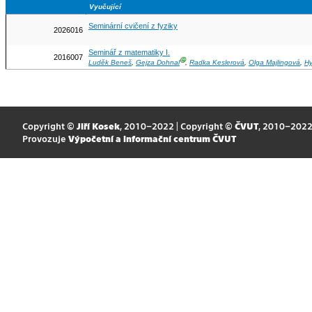
Vyučující
Seminární cvičení z fyziky
2026016
Seminář z matematiky I.
2016007
Ⓖ
Luděk Beneš
,
Gejza Dohnal
,
Radka Keslerová
,
Olga Majlingová
,
Hy
Copyright ©
Jiří Kosek
, 2010–2022 | Copyright ©
ČVUT
, 2010–202
Provozuje
Výpočetní a informační centrum ČVUT