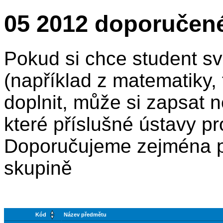
05 2012 doporučen
Pokud si chce student sv
(například z matematiky, f
doplnit, může si zapsat n
které příslušné ústavy pr
Doporučujeme zejména p
skupině
Kód
Název předmětu