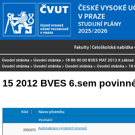
ČESKÉ VYSOKÉ U
V PRAZE
STUDIJNÍ PLÁNY
2025/2026
Fakulty
|
Celoškolská nabídka
Úvodní stránka
>
Úvodní stránka
>
18 86 90 00 BVES MAT 2012 K základ
Úvodní stránka
>
Úvodní stránka
>
Úvodní stránka
>
Úvodní stránka
>
18 
15 2012 BVES 6.sem povinn
Kód
Název předmětu
Vyučující
Automatizace výrobních procesů
2331071