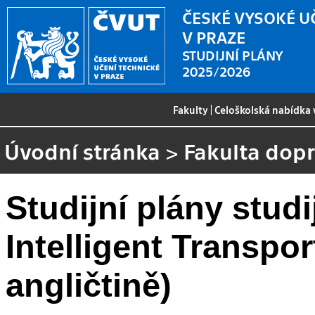
ČESKÉ VYSOKÉ U
V PRAZE
STUDIJNÍ PLÁNY
2025/2026
Fakulty
|
Celoškolská nabídka
Úvodní stránka
>
Fakulta dopr
Studijní plány stud
Intelligent Transpo
angličtině)