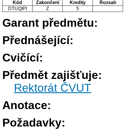
Kód
Zakončení
Kredity
Rozsah
DTUQIPI
Z
5
Garant předmětu:
Přednášející:
Cvičící:
Předmět zajišťuje:
Rektorát ČVUT
Anotace:
Požadavky: