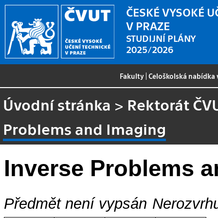
ČESKÉ VYSOKÉ U
V PRAZE
STUDIJNÍ PLÁNY
2025/2026
Fakulty
|
Celoškolská nabídka
Úvodní stránka
>
Rektorát ČV
Problems and Imaging
Inverse Problems a
Předmět není vypsán
Nerozvrhu